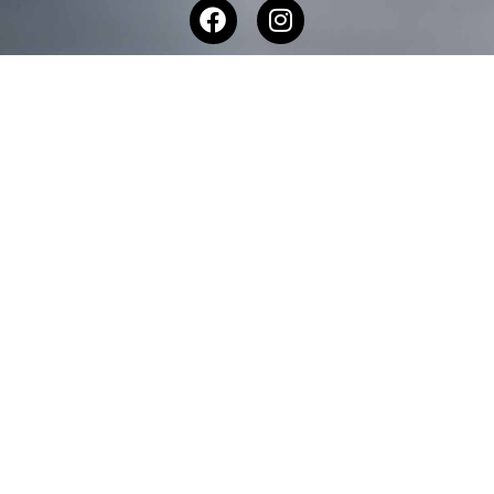
en
línea,
no
puedes
leer
la
cara
de
tus
oponentes.
Plinko
Casino
España