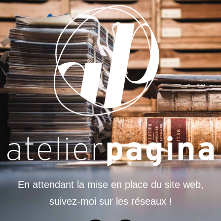
Poker
online
gratis
argentina.
Online
Jackpot
2026
Botes
Millonarios
En
En attendant la mise en place du site web,
España
:
suivez-moi sur les réseaux !
Cuando
juegas